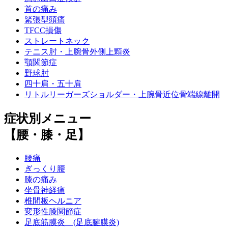
首の痛み
緊張型頭痛
TFCC損傷
ストレートネック
テニス肘・上腕骨外側上顆炎
顎関節症
野球肘
四十肩・五十肩
リトルリーガーズショルダー・上腕骨近位骨端線離開
症状別メニュー
【腰・膝・足】
腰痛
ぎっくり腰
膝の痛み
坐骨神経痛
椎間板ヘルニア
変形性膝関節症
足底筋膜炎 (足底腱膜炎)