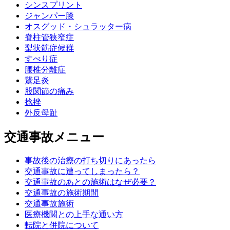
シンスプリント
ジャンパー膝
オスグッド・シュラッター病
脊柱管狭窄症
梨状筋症候群
すべり症
腰椎分離症
鵞足炎
股関節の痛み
捻挫
外反母趾
交通事故メニュー
事故後の治療の打ち切りにあったら
交通事故に遭ってしまったら？
交通事故のあとの施術はなぜ必要？
交通事故の施術期間
交通事故施術
医療機関との上手な通い方
転院と併院について