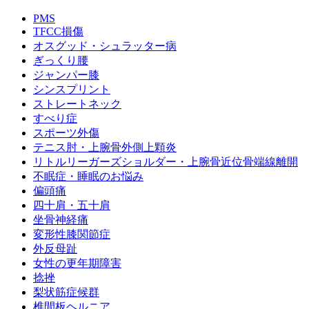
PMS
TFCC損傷
オスグッド・シュラッター病
ぎっくり腰
ジャンパー膝
シンスプリント
ストレートネック
すべり症
スポーツ外傷
テニス肘・上腕骨外側上顆炎
リトルリーガーズショルダー・上腕骨近位骨端線離開
不眠症・睡眠のお悩み
偏頭痛
四十肩・五十肩
坐骨神経痛
変形性膝関節症
外反母趾
女性の更年期障害
捻挫
梨状筋症候群
椎間板ヘルニア