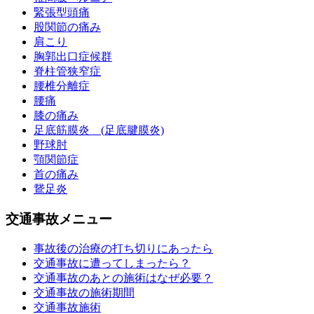
緊張型頭痛
股関節の痛み
肩こり
胸郭出口症候群
脊柱管狭窄症
腰椎分離症
腰痛
膝の痛み
足底筋膜炎 (足底腱膜炎)
野球肘
顎関節症
首の痛み
鵞足炎
交通事故メニュー
事故後の治療の打ち切りにあったら
交通事故に遭ってしまったら？
交通事故のあとの施術はなぜ必要？
交通事故の施術期間
交通事故施術