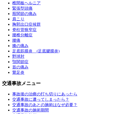
椎間板ヘルニア
緊張型頭痛
股関節の痛み
肩こり
胸郭出口症候群
脊柱管狭窄症
腰椎分離症
腰痛
膝の痛み
足底筋膜炎 (足底腱膜炎)
野球肘
顎関節症
首の痛み
鵞足炎
交通事故メニュー
事故後の治療の打ち切りにあったら
交通事故に遭ってしまったら？
交通事故のあとの施術はなぜ必要？
交通事故の施術期間