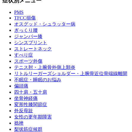
症状別メニュー
PMS
TFCC損傷
オスグッド・シュラッター病
ぎっくり腰
ジャンパー膝
シンスプリント
ストレートネック
すべり症
スポーツ外傷
テニス肘・上腕骨外側上顆炎
リトルリーガーズショルダー・上腕骨近位骨端線離開
不眠症・睡眠のお悩み
偏頭痛
四十肩・五十肩
坐骨神経痛
変形性膝関節症
外反母趾
女性の更年期障害
捻挫
梨状筋症候群