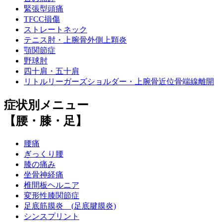
緊張型頭痛
TFCC損傷
ストレートネック
テニス肘・上腕骨外側上顆炎
顎関節症
野球肘
四十肩・五十肩
リトルリーガーズショルダー・上腕骨近位骨端線離開
症状別メニュー
【腰・膝・足】
腰痛
ぎっくり腰
膝の痛み
坐骨神経痛
椎間板ヘルニア
変形性膝関節症
足底筋膜炎 (足底腱膜炎)
シンスプリント