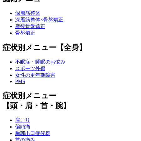
深層筋整体
深層筋整体×骨盤矯正
産後骨盤矯正
骨盤矯正
症状別メニュー【全身】
不眠症・睡眠のお悩み
スポーツ外傷
女性の更年期障害
PMS
症状別メニュー
【頭・肩・首・腕】
肩こり
偏頭痛
胸郭出口症候群
首の痛み