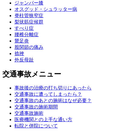
ジャンパー膝
オスグッド・シュラッター病
脊柱管狭窄症
梨状筋症候群
すべり症
腰椎分離症
鵞足炎
股関節の痛み
捻挫
外反母趾
交通事故メニュー
事故後の治療の打ち切りにあったら
交通事故に遭ってしまったら？
交通事故のあとの施術はなぜ必要？
交通事故の施術期間
交通事故施術
医療機関との上手な通い方
転院と併院について