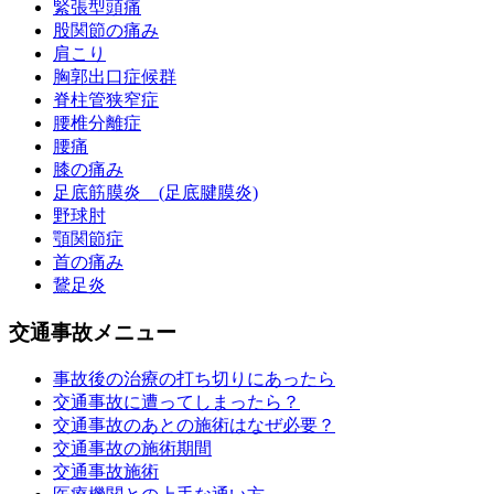
緊張型頭痛
股関節の痛み
肩こり
胸郭出口症候群
脊柱管狭窄症
腰椎分離症
腰痛
膝の痛み
足底筋膜炎 (足底腱膜炎)
野球肘
顎関節症
首の痛み
鵞足炎
交通事故メニュー
事故後の治療の打ち切りにあったら
交通事故に遭ってしまったら？
交通事故のあとの施術はなぜ必要？
交通事故の施術期間
交通事故施術