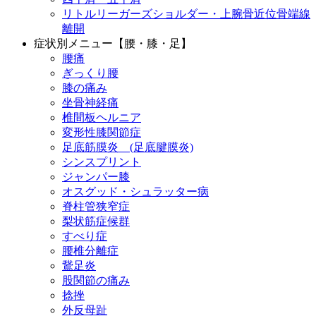
リトルリーガーズショルダー・上腕骨近位骨端線
離開
症状別メニュー【腰・膝・足】
腰痛
ぎっくり腰
膝の痛み
坐骨神経痛
椎間板ヘルニア
変形性膝関節症
足底筋膜炎 (足底腱膜炎)
シンスプリント
ジャンパー膝
オスグッド・シュラッター病
脊柱管狭窄症
梨状筋症候群
すべり症
腰椎分離症
鵞足炎
股関節の痛み
捻挫
外反母趾