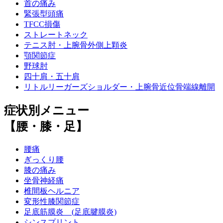
首の痛み
緊張型頭痛
TFCC損傷
ストレートネック
テニス肘・上腕骨外側上顆炎
顎関節症
野球肘
四十肩・五十肩
リトルリーガーズショルダー・上腕骨近位骨端線離開
症状別メニュー
【腰・膝・足】
腰痛
ぎっくり腰
膝の痛み
坐骨神経痛
椎間板ヘルニア
変形性膝関節症
足底筋膜炎 (足底腱膜炎)
シンスプリント