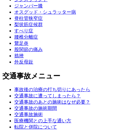
ジャンパー膝
オスグッド・シュラッター病
脊柱管狭窄症
梨状筋症候群
すべり症
腰椎分離症
鵞足炎
股関節の痛み
捻挫
外反母趾
交通事故メニュー
事故後の治療の打ち切りにあったら
交通事故に遭ってしまったら？
交通事故のあとの施術はなぜ必要？
交通事故の施術期間
交通事故施術
医療機関との上手な通い方
転院と併院について