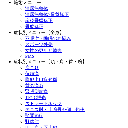
施術メニュー
深層筋整体
深層筋整体×骨盤矯正
産後骨盤矯正
骨盤矯正
症状別メニュー【全身】
不眠症・睡眠のお悩み
スポーツ外傷
女性の更年期障害
PMS
症状別メニュー【頭・肩・首・腕】
肩こり
偏頭痛
胸郭出口症候群
首の痛み
緊張型頭痛
TFCC損傷
ストレートネック
テニス肘・上腕骨外側上顆炎
顎関節症
野球肘
四十肩・五十肩