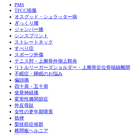
PMS
TFCC損傷
オスグッド・シュラッター病
ぎっくり腰
ジャンパー膝
シンスプリント
ストレートネック
すべり症
スポーツ外傷
テニス肘・上腕骨外側上顆炎
リトルリーガーズショルダー・上腕骨近位骨端線離開
不眠症・睡眠のお悩み
偏頭痛
四十肩・五十肩
坐骨神経痛
変形性膝関節症
外反母趾
女性の更年期障害
捻挫
梨状筋症候群
椎間板ヘルニア