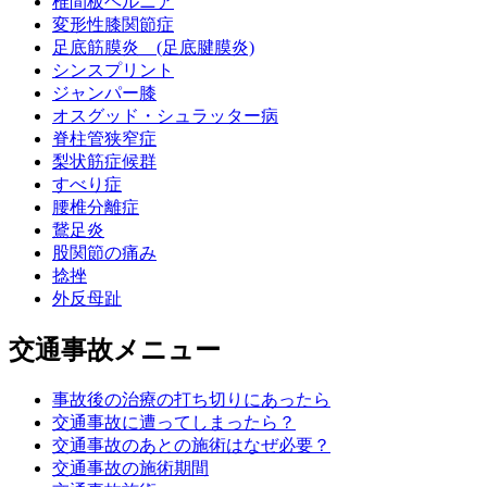
椎間板ヘルニア
変形性膝関節症
足底筋膜炎 (足底腱膜炎)
シンスプリント
ジャンパー膝
オスグッド・シュラッター病
脊柱管狭窄症
梨状筋症候群
すべり症
腰椎分離症
鵞足炎
股関節の痛み
捻挫
外反母趾
交通事故メニュー
事故後の治療の打ち切りにあったら
交通事故に遭ってしまったら？
交通事故のあとの施術はなぜ必要？
交通事故の施術期間