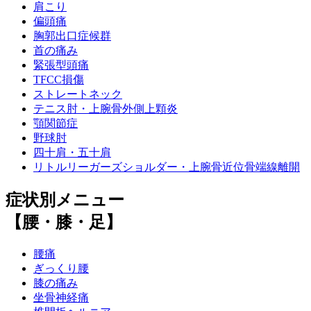
肩こり
偏頭痛
胸郭出口症候群
首の痛み
緊張型頭痛
TFCC損傷
ストレートネック
テニス肘・上腕骨外側上顆炎
顎関節症
野球肘
四十肩・五十肩
リトルリーガーズショルダー・上腕骨近位骨端線離開
症状別メニュー
【腰・膝・足】
腰痛
ぎっくり腰
膝の痛み
坐骨神経痛