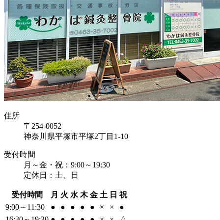
住所
〒254-0052
神奈川県平塚市平塚2丁目1-10
受付時間
月～金・祝：9:00～19:30
定休日：土、日
受付時間
月
火
水
木
金
土
日
祝
9:00～11:30
●
●
●
●
●
×
×
●
16:30～19:30
●
●
●
●
●
×
×
△