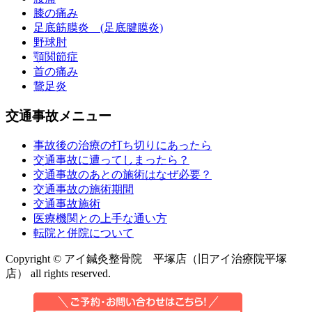
膝の痛み
足底筋膜炎 (足底腱膜炎)
野球肘
顎関節症
首の痛み
鵞足炎
交通事故メニュー
事故後の治療の打ち切りにあったら
交通事故に遭ってしまったら？
交通事故のあとの施術はなぜ必要？
交通事故の施術期間
交通事故施術
医療機関との上手な通い方
転院と併院について
Copyright © アイ鍼灸整骨院 平塚店（旧アイ治療院平塚
店） all rights reserved.