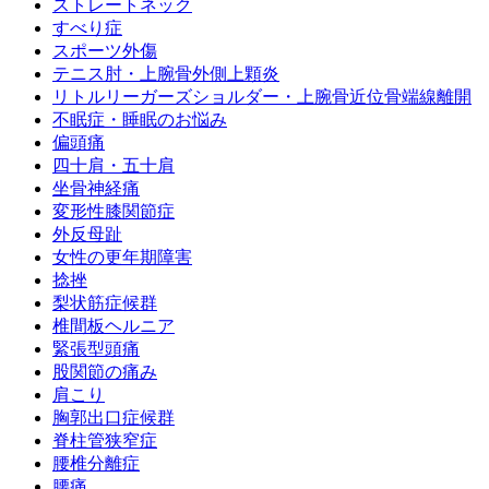
ストレートネック
すべり症
スポーツ外傷
テニス肘・上腕骨外側上顆炎
リトルリーガーズショルダー・上腕骨近位骨端線離開
不眠症・睡眠のお悩み
偏頭痛
四十肩・五十肩
坐骨神経痛
変形性膝関節症
外反母趾
女性の更年期障害
捻挫
梨状筋症候群
椎間板ヘルニア
緊張型頭痛
股関節の痛み
肩こり
胸郭出口症候群
脊柱管狭窄症
腰椎分離症
腰痛