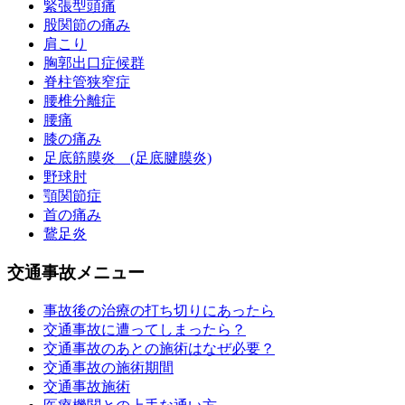
緊張型頭痛
股関節の痛み
肩こり
胸郭出口症候群
脊柱管狭窄症
腰椎分離症
腰痛
膝の痛み
足底筋膜炎 (足底腱膜炎)
野球肘
顎関節症
首の痛み
鵞足炎
交通事故メニュー
事故後の治療の打ち切りにあったら
交通事故に遭ってしまったら？
交通事故のあとの施術はなぜ必要？
交通事故の施術期間
交通事故施術