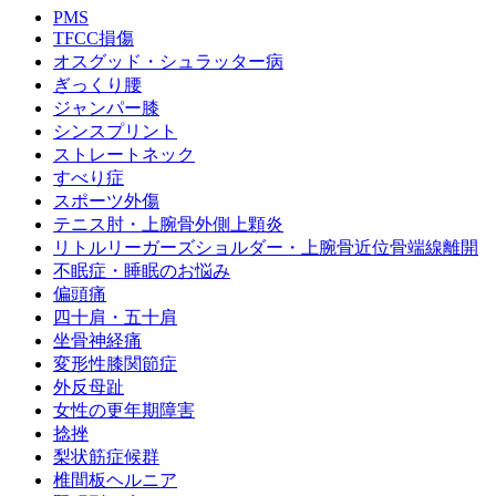
PMS
TFCC損傷
オスグッド・シュラッター病
ぎっくり腰
ジャンパー膝
シンスプリント
ストレートネック
すべり症
スポーツ外傷
テニス肘・上腕骨外側上顆炎
リトルリーガーズショルダー・上腕骨近位骨端線離開
不眠症・睡眠のお悩み
偏頭痛
四十肩・五十肩
坐骨神経痛
変形性膝関節症
外反母趾
女性の更年期障害
捻挫
梨状筋症候群
椎間板ヘルニア