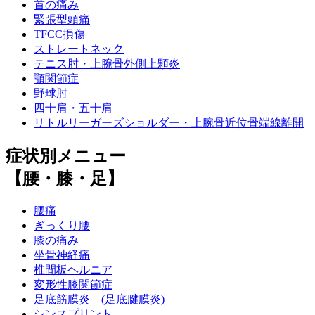
首の痛み
緊張型頭痛
TFCC損傷
ストレートネック
テニス肘・上腕骨外側上顆炎
顎関節症
野球肘
四十肩・五十肩
リトルリーガーズショルダー・上腕骨近位骨端線離開
症状別メニュー
【腰・膝・足】
腰痛
ぎっくり腰
膝の痛み
坐骨神経痛
椎間板ヘルニア
変形性膝関節症
足底筋膜炎 (足底腱膜炎)
シンスプリント