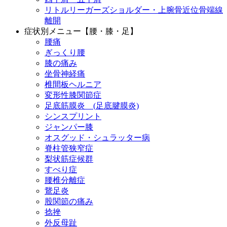
リトルリーガーズショルダー・上腕骨近位骨端線
離開
症状別メニュー【腰・膝・足】
腰痛
ぎっくり腰
膝の痛み
坐骨神経痛
椎間板ヘルニア
変形性膝関節症
足底筋膜炎 (足底腱膜炎)
シンスプリント
ジャンパー膝
オスグッド・シュラッター病
脊柱管狭窄症
梨状筋症候群
すべり症
腰椎分離症
鵞足炎
股関節の痛み
捻挫
外反母趾