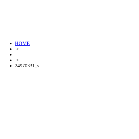
HOME
>
>
24970331_s