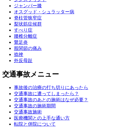
ジャンパー膝
オスグッド・シュラッター病
脊柱管狭窄症
梨状筋症候群
すべり症
腰椎分離症
鵞足炎
股関節の痛み
捻挫
外反母趾
交通事故メニュー
事故後の治療の打ち切りにあったら
交通事故に遭ってしまったら？
交通事故のあとの施術はなぜ必要？
交通事故の施術期間
交通事故施術
医療機関との上手な通い方
転院と併院について