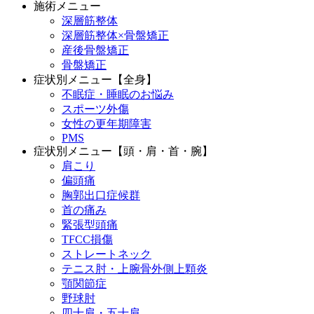
施術メニュー
深層筋整体
深層筋整体×骨盤矯正
産後骨盤矯正
骨盤矯正
症状別メニュー【全身】
不眠症・睡眠のお悩み
スポーツ外傷
女性の更年期障害
PMS
症状別メニュー【頭・肩・首・腕】
肩こり
偏頭痛
胸郭出口症候群
首の痛み
緊張型頭痛
TFCC損傷
ストレートネック
テニス肘・上腕骨外側上顆炎
顎関節症
野球肘
四十肩・五十肩