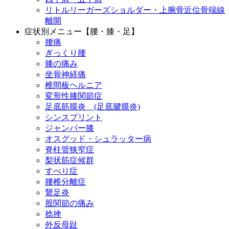
リトルリーガーズショルダー・上腕骨近位骨端線
離開
症状別メニュー【腰・膝・足】
腰痛
ぎっくり腰
膝の痛み
坐骨神経痛
椎間板ヘルニア
変形性膝関節症
足底筋膜炎 (足底腱膜炎)
シンスプリント
ジャンパー膝
オスグッド・シュラッター病
脊柱管狭窄症
梨状筋症候群
すべり症
腰椎分離症
鵞足炎
股関節の痛み
捻挫
外反母趾