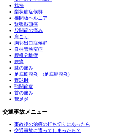
捻挫
梨状筋症候群
椎間板ヘルニア
緊張型頭痛
股関節の痛み
肩こり
胸郭出口症候群
脊柱管狭窄症
腰椎分離症
腰痛
膝の痛み
足底筋膜炎 (足底腱膜炎)
野球肘
顎関節症
首の痛み
鵞足炎
交通事故メニュー
事故後の治療の打ち切りにあったら
交通事故に遭ってしまったら？