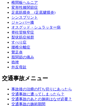
椎間板ヘルニア
変形性膝関節症
足底筋膜炎 (足底腱膜炎)
シンスプリント
ジャンパー膝
オスグッド・シュラッター病
脊柱管狭窄症
梨状筋症候群
すべり症
腰椎分離症
鵞足炎
股関節の痛み
捻挫
外反母趾
交通事故メニュー
事故後の治療の打ち切りにあったら
交通事故に遭ってしまったら？
交通事故のあとの施術はなぜ必要？
交通事故の施術期間