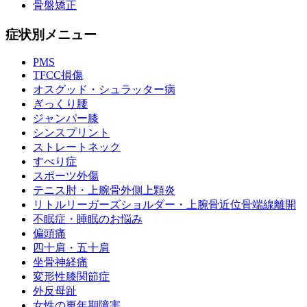
骨盤矯正
症状別メニュー
PMS
TFCC損傷
オスグッド・シュラッター病
ぎっくり腰
ジャンパー膝
シンスプリント
ストレートネック
すべり症
スポーツ外傷
テニス肘・上腕骨外側上顆炎
リトルリーガーズショルダー・上腕骨近位骨端線離開
不眠症・睡眠のお悩み
偏頭痛
四十肩・五十肩
坐骨神経痛
変形性膝関節症
外反母趾
女性の更年期障害