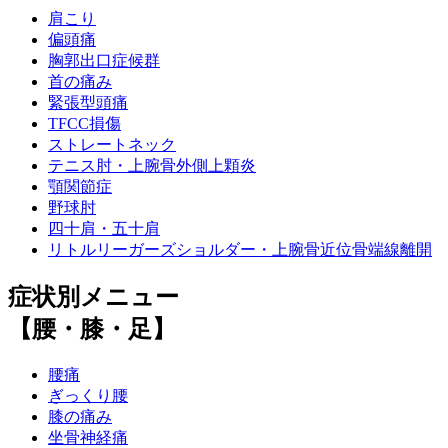
肩こり
偏頭痛
胸郭出口症候群
首の痛み
緊張型頭痛
TFCC損傷
ストレートネック
テニス肘・上腕骨外側上顆炎
顎関節症
野球肘
四十肩・五十肩
リトルリーガーズショルダー・上腕骨近位骨端線離開
症状別メニュー
【腰・膝・足】
腰痛
ぎっくり腰
膝の痛み
坐骨神経痛