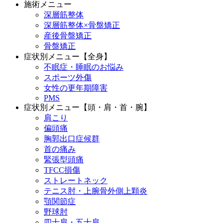
施術メニュー
深層筋整体
深層筋整体×骨盤矯正
産後骨盤矯正
骨盤矯正
症状別メニュー【全身】
不眠症・睡眠のお悩み
スポーツ外傷
女性の更年期障害
PMS
症状別メニュー【頭・肩・首・腕】
肩こり
偏頭痛
胸郭出口症候群
首の痛み
緊張型頭痛
TFCC損傷
ストレートネック
テニス肘・上腕骨外側上顆炎
顎関節症
野球肘
四十肩・五十肩